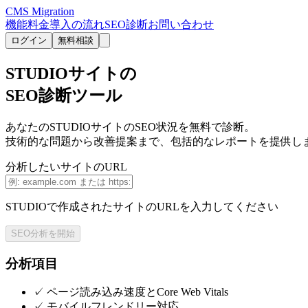
CMS Migration
機能
料金
導入の流れ
SEO診断
お問い合わせ
ログイン
無料相談
STUDIOサイトの
SEO診断ツール
あなたのSTUDIOサイトのSEO状況を無料で診断。
技術的な問題から改善提案まで、包括的なレポートを提供し
分析したいサイトのURL
STUDIOで作成されたサイトのURLを入力してください
SEO分析を開始
分析項目
✓ ページ読み込み速度とCore Web Vitals
✓ モバイルフレンドリー対応